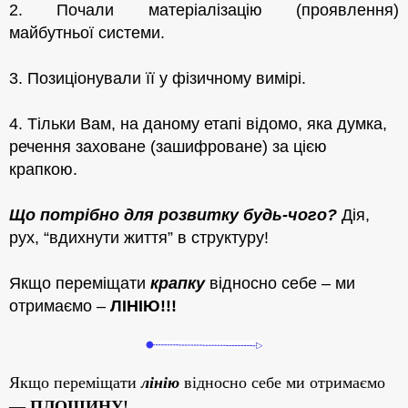
2. Почали матеріалізацію (проявлення)
майбутньої системи.
3. Позиціонували її у фізичному вимірі.
4. Тільки Вам, на даному етапі відомо, яка думка,
речення заховане (зашифроване) за цією
крапкою.
Що потрібно для розвитку будь-чого?
Дія,
рух, “вдихнути життя” в структуру!
Якщо переміщати
крапку
відносно себе
–
ми
отримаємо
–
ЛІНІЮ!!!
Якщо переміщати
лінію
відносно себе ми отримаємо
—
ПЛОЩИНУ!