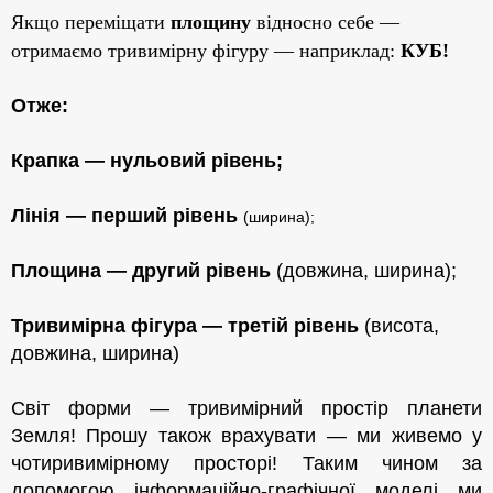
Якщо переміщати
площину
відносно себе —
отримаємо
тривимірну фігуру — наприклад:
КУБ!
Отже:
Крапка — нульовий рівень;
Лінія — перший рівень
(ширина);
Площина — другий рівень
(довжина, ширина);
Тривимірна фігура — третій рівень
(висота,
довжина, ширина)
Світ форми — тривимірний простір планети
Земля! Прошу також врахувати — ми живемо у
чотиривимірному просторі! Таким чином за
допомогою інформаційно-графічної моделі ми