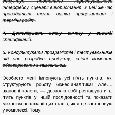
структур, прототипи користувацького
інтерфейсу, сценарії використання. У цей же час
проводиться точна оцінка
працезатрат і
терміни робіт.
4. Деталізувати кожну вимогу у вигляді
специфікацій.
5. Консультувати програмістів і тестувальників
під час розробки продукту, спірні моменти
о
б
говорювати з замовником.
Особисто мені імпонують усі п’ять пунктів, які
структурують роботу бізнес-аналітика! Але…,
шановні колеги, — дозволю собі розташувати ці
п’ять пунктів у іншій послідовності та показати
механізм реалізації цих етапів,
як я це застосовую
у компле
к
с
і. То
му
: