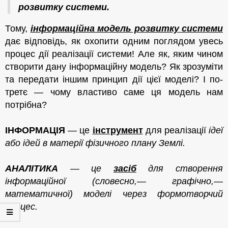
розвитку системи.
Тому,
інформаційна модель розвитку системи
дає відповідь, як охопити одним поглядом увесь
процес дії реалізації системи! Але як, яким чином
створити дану інформаційну модель? Як зрозуміти
та передати іншим принцип дії цієї моделі? І по-
третє — чому властиво саме ця модель нам
потрібна?
ІНФОРМАЦІЯ
— це
інструмент
для реалізації
ідеї
або ідей в матерії фізичного плану Землі.
АНАЛІТИ
КА
— це
засіб
для створення
інформаційної (словесно,— графічно,—
математичної) моделі через формотворчий
процес.