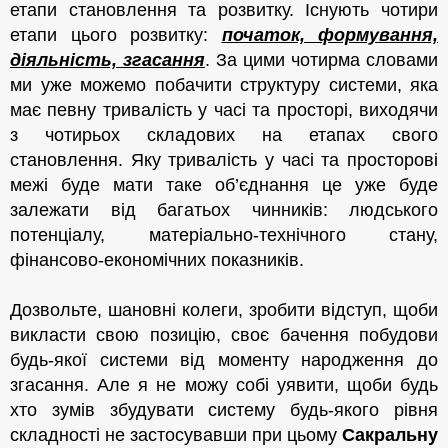
етапи становлення та розвитку. Існують чотири
етапи цього розвитку:
початок, формування,
діяльність, з
гасання
. За цими чотирма словами
ми уже можемо побачити структуру
системи
, яка
має певну тривалість у часі та просторі, виходячи
з чотирьох складових на етапах свого
становлення. Яку тривалість у часі та просторові
межі буде мати таке об’єднання це уже буде
залежати від багатьох чинників: людського
потенціалу, матеріально-технічного стану,
фінансово-економічних показників.
Дозвольте, шановні колеги, зробити відступ, щоби
викласти свою позицію, своє бачення побудови
будь-якої системи від моменту народження до
згасання. Але я не можу собі уявити, щоби будь
хто зумів збудувати систему будь-якого рівня
складності не застосувавши при цьому
Сакральну