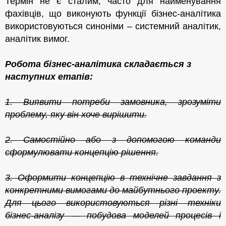
Термін не є сталим, часто для найменування
фахівців, що виконують функції бізнес-аналітика
використовуються синоніми – системний аналітик,
аналітик вимог.
Робота бізнес-аналітика
складається з
наступних етапів:
1. Виявити потреби замовника, зрозуміти
проблему, яку він хоче вирішити.
2. Самостійно або з допомогою команди
сформулювати концепцію рішення.
3. Оформити концепцію в технічне завдання з
конкретними вимогами до майбутнього проекту.
Для цього використовуються різні техніки
бізнес-аналізу — побудова моделей процесів і