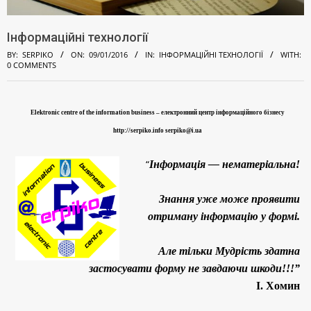
Інформаційні технології
BY:
SERPIKO
ON:
09/01/2016
IN:
ІНФОРМАЦІЙНІ ТЕХНОЛОГІЇ
WITH:
0 COMMENTS
Elektronic centre of the information business –
електронний центр інформаційного бізнесу
І
http://serpiko.info serpiko@i.ua
н
“
Інформація — нематеріальна!
ф
о
Знання уже може проявити
р
отриману інформацію у формі.
м
Але тільки Мудрість здатна
а
застосувати форму не завдаючи шкоди!!!”
ц
І. Хомин
і