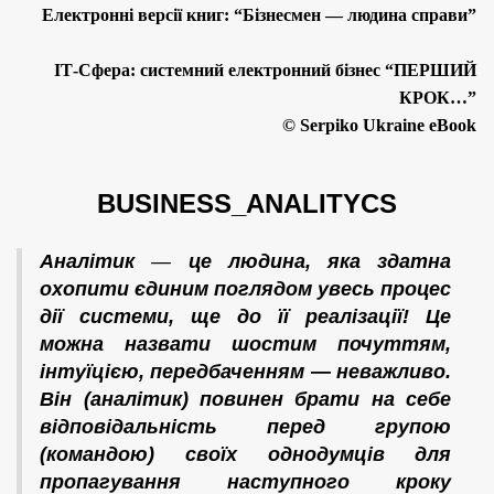
Електронні версії книг: “Бізнесмен — людина справи”
й
н
ІТ-Сфера: системний електронний бізнес “ПЕРШИЙ
і
КРОК…”
т
©
Serpiko Ukraine eBook
е
х
BUSINESS_ANALITYCS
н
Аналітик
—
це людина, яка здатна
о
охопити
є
д
и
ним поглядом увесь процес
л
дії системи, ще до її реалізації! Це
о
можна назвати шостим почуттям,
інтуїцією, передбаченням — неважливо.
г
Він
(аналітик)
повинен брати на себе
і
відповідальність перед групою
ї
(командою)
своїх однодумців для
пропагування наступного кроку