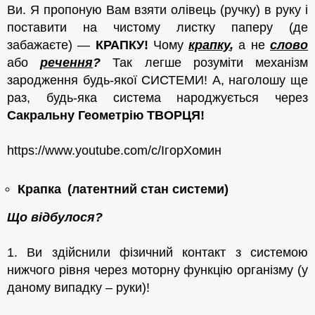
Ви. Я пропоную Вам взяти олівець (ручку) в руку і
поставити на чистому листку паперу (де
забажаєте) —
КРАПКУ!
Чому
крапку
,
а не
слово
або
речення
?
Так легше розуміти механізм
зародження будь-якої СИСТЕМИ! А, наголошу ще
раз, будь-яка система народжується через
Сакральн
у
Геометрі
ю
ТВОРЦЯ!
https://www.youtube.com/c/ІгорХомин
Крапка
(
латентний стан системи
)
Що відбулося?
1. Ви здійснили фізичний контакт з системою
нижчого рівня через моторну функцію організму (у
даному випадку – руки)!