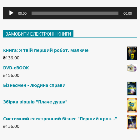
Аудіопрогравач
00:00
00:00
ЗАМОВИТИ ЕЛЕКТРОННІ КНИГИ
Книга: Я твій перший робот, малюче
₴
136.00
DVD-eBOOK
₴
156.00
Бізнесмен - людина справи
Збірка віршів "Плаче душа"
Системний електронний бізнес "Перший крок..."
₴
136.00