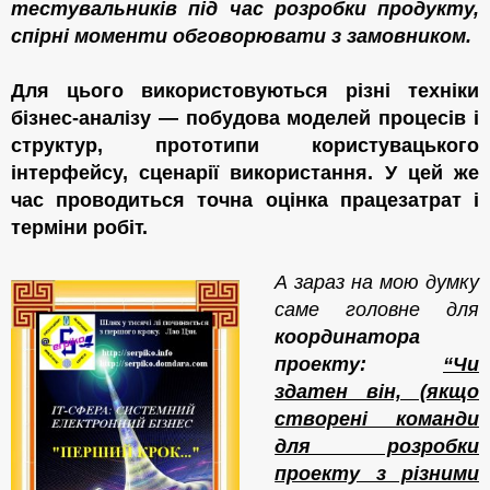
тестувальників під час розробки продукту,
спірні моменти о
б
говорювати з замовником.
Для цього використовуються різні техніки
бізнес-аналізу — побудова моделей процесів і
структур, прототипи користувацького
інтерфейсу, сценарії використання. У цей же
час проводиться точна оцінка
працезатрат і
терміни робіт.
А зараз на мою думку
саме головне для
координатора
проекту:
“Чи
здатен він, (якщо
створені команди
для розробки
проекту з різними