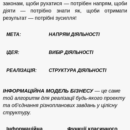
законам,
щоби рухатися — потрібен напрям, щоби
діяти — потрібно знати як,
щоби отримати
результат —
потрібні зусилля!
МЕТА:
НАПРЯМ ДІЯЛЬНОСТІ
ІДЕЯ:
ВИБІР ДІЯЛЬНОСТІ
РЕАЛІЗАЦІЯ:
СТРУКТУРА ДІЯЛЬНОСТІ
І
НФОРМАЦІЙНА МОДЕЛЬ БІЗНЕСУ
— це
саме
той алгоритм для
реалізації будь-якого
проекту
та об’єднання різно
планових завдань
у цілісну
структуру.
Інформаційна
Функції класичного