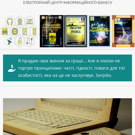
ЕЛЕКТРОННИЙ ЦЕНТР ІНФОРМАЦІЙНОГО БІЗНЕСУ
Secondary
Navigation
Я продаю своє вміння за гроші... Але я ніколи не
Menu
торгую принципами: честі, гідності, поваги для тієї
особистості, яка на це не заслуговує. Serpiko.