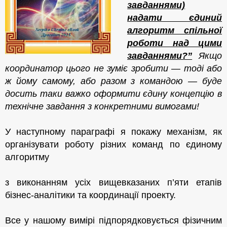
завданнями)
надати єдиний
алгоритм
спільної
роботи над цими
завданнями?”
Якщо
координатор цього не зуміє зробити — тоді або
ж
йому
сам
ому
, або
разом
з командою — буде
досить таки важко оформити єдину концепцію в
технічне завдання з конкретними вимогами!
У наступному параграфі я покажу механізм,
як
організувати роботу різних команд по єдиному
алгоритму
з виконанням усіх вищевказаних п’яти етапів
бізнес-аналітики та координ
ації
проекту.
Все у нашому вимірі підпорядковується фізичним