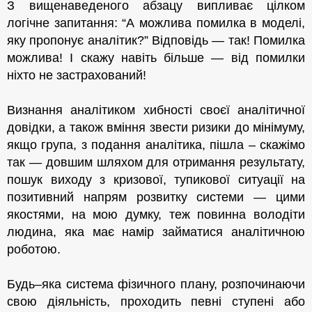
З вищенаведеного абзацу випливає цілком
логічне запитання: “А можлива помилка в моделі,
яку пропонує аналітик?” Відповідь — так! Помилка
можлива! І скажу навіть більше — від помилки
ніхто не застрахований!
Визнання аналітиком хибності своєї аналітичної
довідки, а також вміння звести ризики до мінімуму,
якщо група, з подання аналітика, пішла – скажімо
так — довшим шляхом для отримання результату,
пошук виходу з кризової, тупикової ситуації на
позитивний напрям розвитку системи — цими
якостями, на мою думку, теж повинна володіти
людина, яка має намір займатися аналітичною
роботою.
Будь
–
яка
система
фізичного плану, розпочинаючи
свою діяльність, проходить певні ступені або