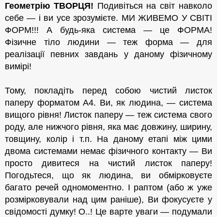
Геометрію ТВОРЦЯ!
Подивіться на світ навколо
себе — і ви усе зрозумієте. МИ ЖИВЕМО У СВІТІ
ФОРМ!!! А будь-яка система — це ФОРМА!
Фізичне тіло людини — теж форма — для
реалізації певних завдань у даному фізичному
вимірі!
Тому, покладіть перед собою чистий листок
паперу форматом А4. Ви, як людина, — система
вищого рівня! Листок паперу — теж система свого
роду, але нижчого рівня, яка має довжину, ширину,
товщину, колір і т.п. На даному етапі між цими
двома системами немає фізичного контакту — Ви
просто дивитеся на чистий листок паперу!
Погодьтеся, що як людина, ви обмірковуєте
багато речей одномоментно. І раптом (або ж уже
розмірковували над цим раніше), Ви фокусуєте у
свідомості думку! О..! Це варте уваги — подумали