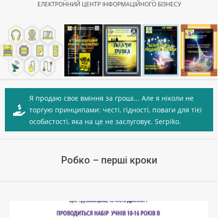
ЕЛЕКТРОННИЙ ЦЕНТР ІНФОРМАЦІЙНОГО БІЗНЕСУ
Secondary
Navigation
Я продаю своє вміння за гроші... Але я ніколи не
Menu
торгую принципами: честі, гідності, поваги для тієї
особистості, яка на це не заслуговує. Serpiko.
Робко – перші кроки