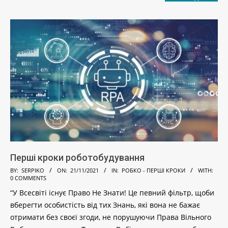
Перші кроки роботобудування
2021-
BY:
SERPIKO
ON:
21/11/2021
IN:
РОБКО - ПЕРШІ КРОКИ
WITH:
0 COMMENTS
11-
“У Всесвіті існує Право Не Знати! Це певний фільтр, щоби
21
вберегти особистість від тих Знань, які вона не бажає
отримати без своєї згоди, не порушуючи Права Вільного