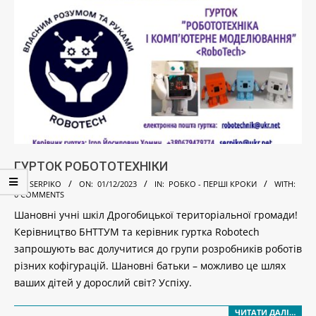
ГУРТОК РОБОТОТЕХНІКИ
2023-
BY:
SERPIKO
ON:
01/12/2023
IN:
РОБКО - ПЕРШІ КРОКИ
WITH:
0 COMMENTS
12-
Шановні учні шкіл Дрогобицької територіальної громади!
01
Керівництво БНТТУМ та керівник гуртка Robotech
запрошують вас долучитися до групи розробників роботів
різних кофігурацій. Шановні батьки – можливо це шлях
ваших дітей у дорослий світ? Успіху.
ЧИТАТИ ДАЛІ…