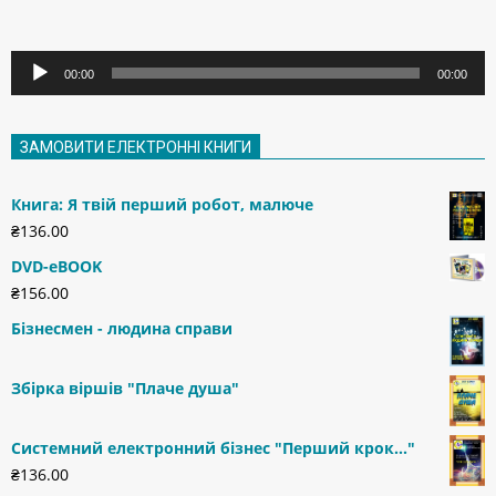
Аудіопрогравач
00:00
00:00
ЗАМОВИТИ ЕЛЕКТРОННІ КНИГИ
Книга: Я твій перший робот, малюче
₴
136.00
DVD-eBOOK
₴
156.00
Бізнесмен - людина справи
Збірка віршів "Плаче душа"
Системний електронний бізнес "Перший крок..."
₴
136.00