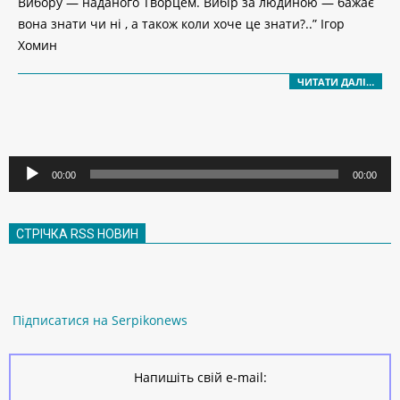
Вибору — наданого Творцем. Вибір за людиною — бажає
вона знати чи ні , а також коли хоче це знати?..” Ігор
Хомин
ЧИТАТИ ДАЛІ…
Аудіопрогравач
00:00
00:00
СТРІЧКА RSS НОВИН
Підписатися на Serpikonews
Напишіть свій e-mail: