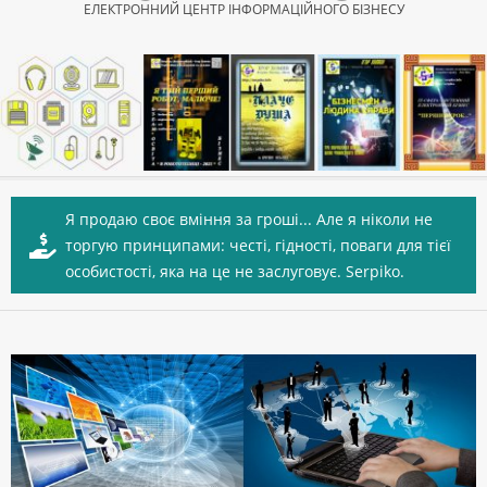
ЕЛЕКТРОННИЙ ЦЕНТР ІНФОРМАЦІЙНОГО БІЗНЕСУ
Secondary
Navigation
Я продаю своє вміння за гроші... Але я ніколи не
Menu
торгую принципами: честі, гідності, поваги для тієї
особистості, яка на це не заслуговує. Serpiko.