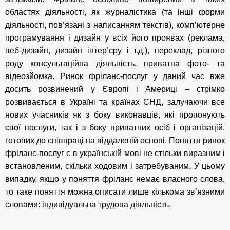
областях діяльності, як
журналістика
(та інші форми
діяльності, пов’язані з написанням текстів), комп’ютерне
програмування
і дизайн у всіх його проявах (реклама,
веб-дизайн
, дизайн інтер’єру і т.д.), переклад, різного
роду консультаційна діяльність, приватна фото- та
відеозйомка.
Ринок фріланс-послуг у даний час вже
досить розвинений у
Європі
і
Америці –
стрімко
розвивається в
Україні
та країнах
СНД
, залучаючи все
нових учасників як з боку виконавців, які пропонують
свої послуги, так і з боку приватних осіб і організацій,
готових до співпраці на віддаленій основі. Поняття ринок
фріланс-послуг є в українській мові не стільки виразним і
встановленим, скільки ходовим і затребуваним. У цьому
випадку, якщо у понятт
я
фріланс немає власного слова,
то таке поняття можна описати лише кількома зв’язними
словами: індивідуальна трудова діяльність.