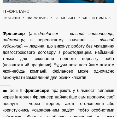
ІТ-ФРІЛАНС
BY:
SERPIKO
ON:
28/08/2015
IN:
ІТ-ФРІЛАНС
WITH:
0 COMMENTS
Фрілансер
(англ.
freelancer
—
вільний списоносець,
І
найманець
; в переносному значенні —
вільний
художник
) — людина, що виконує роботу без укладання
Т
довгострокового договору з роботодавцем, найманий
-
тільки для виконання певного переліку робіт
Ф
(позаштатний працівник). Будучи поза постійним штатом
якої-небудь компанії, фрілансер може одночасно
Р
виконувати замовлення для різних клієнтів.
І
Л
Сучасні
ІТ-
фрілансери
працюють у більшості випадків
через інтернет. Фрілансер найчастіше сам пропонує свої
А
послуги — через
Інтернет
, газетні оголошення або
Н
користуючись
«сарафанн
им
радіо»
, тобто особистими
С
зв’язками.
Фріланс особливо поширений в таких