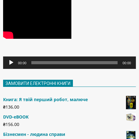
Аудіопрогравач
00:00
00:00
ЗАМОВИТИ ЕЛЕКТРОННІ КНИГИ
Книга: Я твій перший робот, малюче
₴
136.00
DVD-eBOOK
₴
156.00
Бізнесмен - людина справи